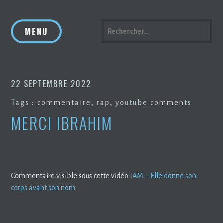
Accéder
au
RECHERCHER :
MENU
contenu
principal
22 SEPTEMBRE 2022
,
,
Tags :
commentaire
rap
youtube comments
MERCI IBRAHIM
Commentaire visible sous cette vidéo
IAM – Elle donne son
corps avant son nom