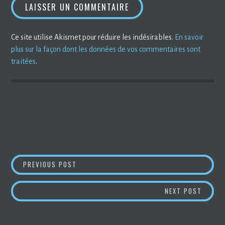
Ce site utilise Akismet pour réduire les indésirables.
En savoir
plus sur la façon dont les données de vos commentaires sont
traitées
.
NAVIGATION
MÉMO : CARACTÈRES ASCII, UTF, HTML, EMO
PREVIOUS POST
DE
DETECT
NEXT POST
L’ARTICLE