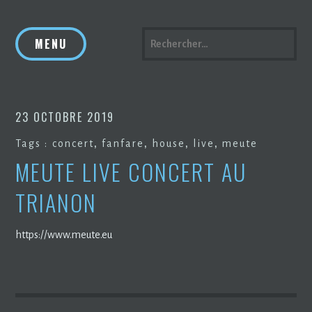
Accéder
au
RECHERCHER :
MENU
contenu
principal
23 OCTOBRE 2019
,
,
,
,
Tags :
concert
fanfare
house
live
meute
MEUTE LIVE CONCERT AU
TRIANON
https://www.meute.eu